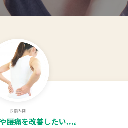
お悩み例
や腰痛を
改善したい...。