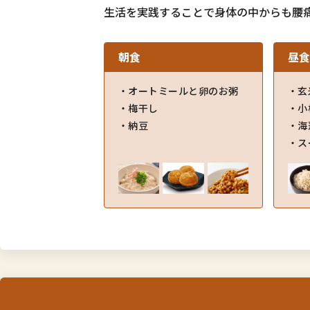
生活を実践することで身体の中からも腰
朝食
昼
オートミールと卵のお粥
玄
梅干し
小
納豆
海
ス