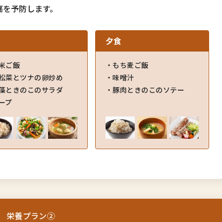
痛を予防します。
食
夕食
米ご飯
もち麦ご飯
松菜とツナの卵炒め
味噌汁
藻ときのこのサラダ
豚肉ときのこのソテー
ープ
栄養プラン②