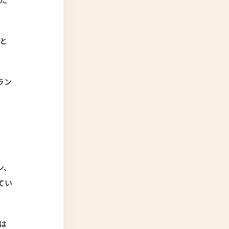
と
ラン
ン、
てい
は