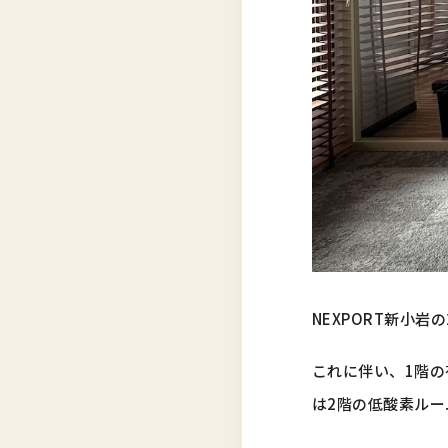
NEXPORT新小
これに伴い、1階
は2階の低酸素ル