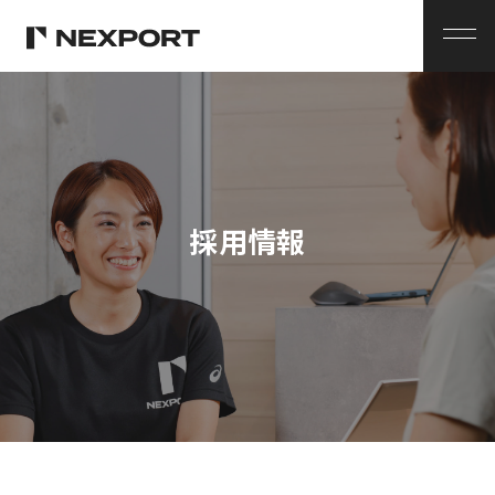
メ
ニ
ュ
ー
採用情報