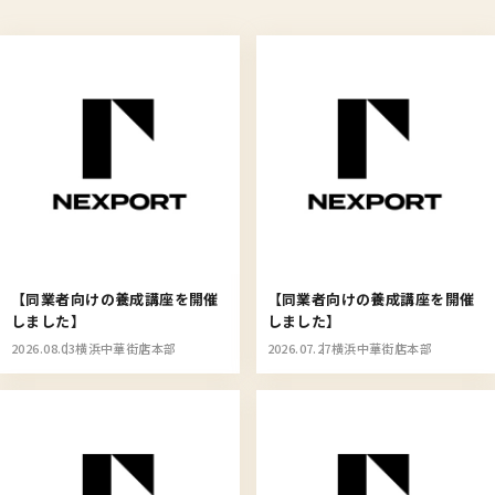
【同業者向けの養成講座を開催
【同業者向けの養成講座を開催
しました】
しました】
2026.08.03
横浜中華街店
本部
2026.07.27
横浜中華街店
本部