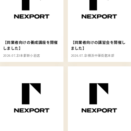
【同業者向けの養成講座を開催
【同業者向けの講習会を開催し
しました】
ました】
2026.07.23
本部
新小岩店
2026.07.13
横浜中華街店
本部