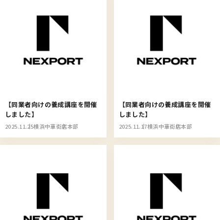
【同業者向けの養成講座を開催
【同業者向けの養成講座を開催
しました】
しました】
2025.11.25
横浜中華街店
本部
2025.11.17
横浜中華街店
本部