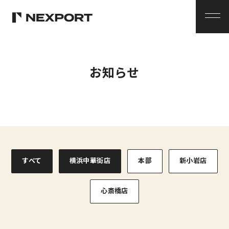
メ
ニ
ュ
ー
お知らせ
すべて
横浜中華街店
本部
新小岩店
心斎橋店